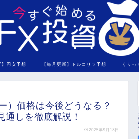
新】円安予想
【毎月更新】トルコリラ予想
くりっ
バー）価格は今後どうなる？
見通しを徹底解説！
2025年9月18日