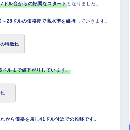
27ドル台からの好調なスタート
となりました。
20～28ドルの価格帯で高水準を維持
していきます。
銀の特徴ね
26ドルまで値下がり
しています。
のね
…
流れから価格を戻し41ドル付近での推移です。