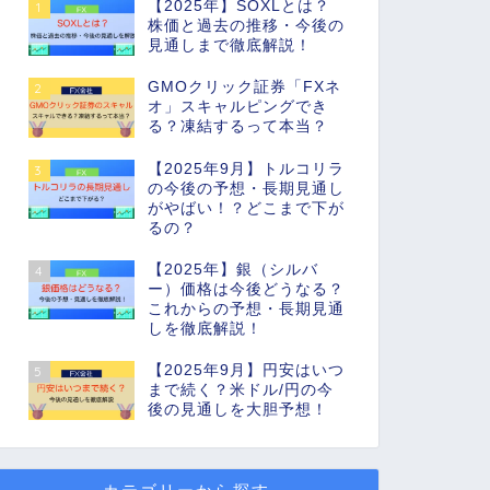
【2025年】SOXLとは？
1
株価と過去の推移・今後の
見通しまで徹底解説！
GMOクリック証券「FXネ
2
オ」スキャルピングでき
る？凍結するって本当？
【2025年9月】トルコリラ
3
の今後の予想・長期見通し
がやばい！？どこまで下が
るの？
【2025年】銀（シルバ
4
ー）価格は今後どうなる？
これからの予想・長期見通
しを徹底解説！
【2025年9月】円安はいつ
5
まで続く？米ドル/円の今
後の見通しを大胆予想！