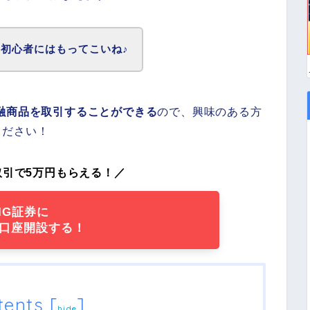
初心者にはもってこいね♪
融商品を取引することができる
ので、興味のある方
ください！
取引で5万円もらえる！／
IG証券に
口座開設する！
tents
[
]
hide